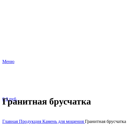
Меню
Гранитная брусчатка
0
0
руб.
Главная
Продукция
Камень для мощения
Гранитная брусчатка