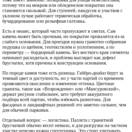
потому что на мокром или обледенелом покрытии она
становится скользкой. Для ступеней, пандусов и участков с
уклоном лучше работают термическая обработка,
бучардирование или рельефная галтовка.
Есть и нюанс, который часто пропускают в сметах. Сам
камень может быть прочным, но покрытие провалится из-за
слабого основания. Для проездов нужна грамотно собранная
подушка со щебнем, геотекстилем и уплотнением, а по
периметру — бордюрный камень. Без жесткого края элементы
начинают расходиться, и проблема выглядит как дефект
брусчатки, хотя причина в конструкции основания.
По породе камня тоже есть разница. Габбро-диабаз берут за
темный цвет и доступность, но у части партий со временем
проявляются окисление и изменение оттенка. Цветные
граниты, такие как «Возрождение» или «Мансуровский»,
держат рисунок стабильнее, зато требуют аккуратного
подбора всей партии, чтобы избежать разнотона. Для
фасадных и ландшафтных решений это заметно сильнее, чем
для обычной парковки.
Отдельный вопрос — логистика. Паллета с гранитной
брусчаткой обычно весит немало, и для разгрузки на частном
участке нередко нужна спецтехника. Это стоит учитывать