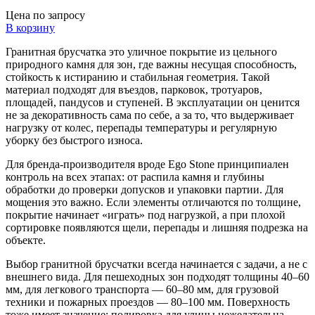
Цена по запросу
В корзину
Гранитная брусчатка это уличное покрытие из цельного
природного камня для зон, где важны несущая способность,
стойкость к истиранию и стабильная геометрия. Такой
материал подходят для въездов, парковок, тротуаров,
площадей, пандусов и ступеней. В эксплуатации он ценится
не за декоративность сама по себе, а за то, что выдерживает
нагрузку от колес, перепады температуры и регулярную
уборку без быстрого износа.
Для бренда-производителя вроде Ego Stone принципиален
контроль на всех этапах: от распила камня и глубины
обработки до проверки допусков и упаковки партии. Для
мощения это важно. Если элементы отличаются по толщине,
покрытие начинает «играть» под нагрузкой, а при плохой
сортировке появляются щели, перепады и лишняя подрезка на
объекте.
Выбор гранитной брусчатки всегда начинается с задачи, а не с
внешнего вида. Для пешеходных зон подходят толщины 40–60
мм, для легкового транспорта — 60–80 мм, для грузовой
техники и пожарных проездов — 80–100 мм. Поверхность
тоже имеет значение: полировка для улицы нежелательна,