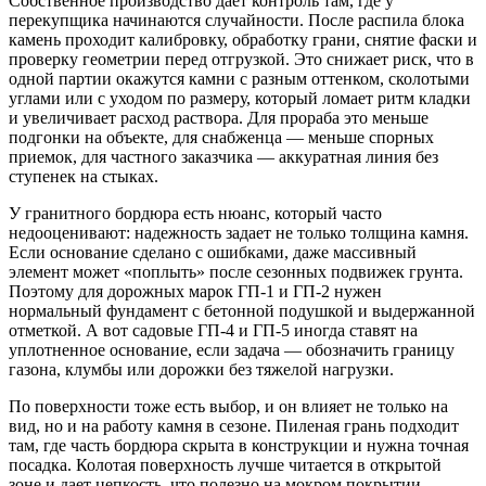
Собственное производство дает контроль там, где у
перекупщика начинаются случайности. После распила блока
камень проходит калибровку, обработку грани, снятие фаски и
проверку геометрии перед отгрузкой. Это снижает риск, что в
одной партии окажутся камни с разным оттенком, сколотыми
углами или с уходом по размеру, который ломает ритм кладки
и увеличивает расход раствора. Для прораба это меньше
подгонки на объекте, для снабженца — меньше спорных
приемок, для частного заказчика — аккуратная линия без
ступенек на стыках.
У гранитного бордюра есть нюанс, который часто
недооценивают: надежность задает не только толщина камня.
Если основание сделано с ошибками, даже массивный
элемент может «поплыть» после сезонных подвижек грунта.
Поэтому для дорожных марок ГП-1 и ГП-2 нужен
нормальный фундамент с бетонной подушкой и выдержанной
отметкой. А вот садовые ГП-4 и ГП-5 иногда ставят на
уплотненное основание, если задача — обозначить границу
газона, клумбы или дорожки без тяжелой нагрузки.
По поверхности тоже есть выбор, и он влияет не только на
вид, но и на работу камня в сезоне. Пиленая грань подходит
там, где часть бордюра скрыта в конструкции и нужна точная
посадка. Колотая поверхность лучше читается в открытой
зоне и дает цепкость, что полезно на мокром покрытии.