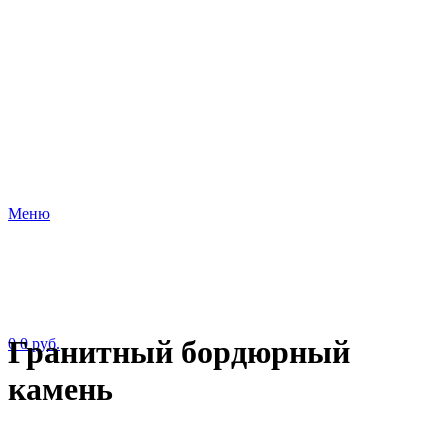
Меню
Гранитный бордюрный
0
0
руб.
камень