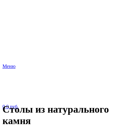
Меню
Столы из натурального
0
0
руб.
камня