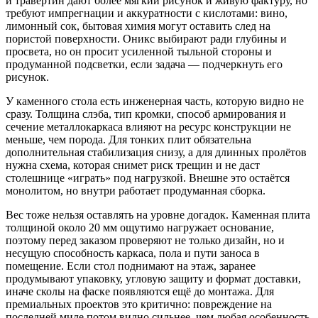
и травертин дают более мягкий рисунок и живую фактуру, но
требуют импрегнации и аккуратности с кислотами: вино,
лимонный сок, бытовая химия могут оставить след на
пористой поверхности. Оникс выбирают ради глубины и
просвета, но он просит усиленной тыльной стороны и
продуманной подсветки, если задача — подчеркнуть его
рисунок.
У каменного стола есть инженерная часть, которую видно не
сразу. Толщина слэба, тип кромки, способ армирования и
сечение металлокаркаса влияют на ресурс конструкции не
меньше, чем порода. Для тонких плит обязательна
дополнительная стабилизация снизу, а для длинных пролётов
нужна схема, которая снимет риск трещин и не даст
столешнице «играть» под нагрузкой. Внешне это остаётся
монолитом, но внутри работает продуманная сборка.
Вес тоже нельзя оставлять на уровне догадок. Каменная плита
толщиной около 20 мм ощутимо нагружает основание,
поэтому перед заказом проверяют не только дизайн, но и
несущую способность каркаса, пола и пути заноса в
помещение. Если стол поднимают на этаж, заранее
продумывают упаковку, угловую защиту и формат доставки,
иначе сколы на фаске появляются ещё до монтажа. Для
премиальных проектов это критично: повреждение на
последней миле потом видно сильнее, чем любая особенность