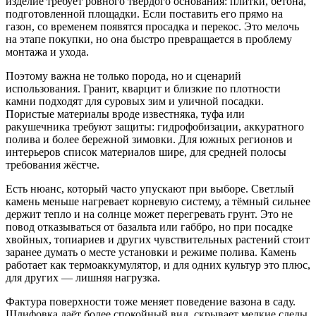
изделие требует ровного твёрдого основания: плитки, бетона,
подготовленной площадки. Если поставить его прямо на
газон, со временем появятся просадка и перекос. Это мелочь
на этапе покупки, но она быстро превращается в проблему
монтажа и ухода.
Поэтому важна не только порода, но и сценарий
использования. Гранит, кварцит и близкие по плотности
камни подходят для суровых зим и уличной посадки.
Пористые материалы вроде известняка, туфа или
ракушечника требуют защиты: гидрофобизации, аккуратного
полива и более бережной зимовки. Для южных регионов и
интерьеров список материалов шире, для средней полосы
требования жёстче.
Есть нюанс, который часто упускают при выборе. Светлый
камень меньше нагревает корневую систему, а тёмный сильнее
держит тепло и на солнце может перегревать грунт. Это не
повод отказываться от базальта или габбро, но при посадке
хвойных, топиариев и других чувствительных растений стоит
заранее думать о месте установки и режиме полива. Камень
работает как термоаккумулятор, и для одних культур это плюс,
для других — лишняя нагрузка.
Фактура поверхности тоже меняет поведение вазона в саду.
Шлифовка даёт более спокойный вид, скрывает мелкие следы