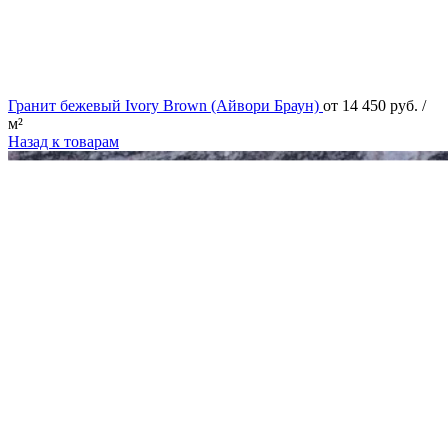
Гранит бежевый Ivory Brown (Айвори Браун)
от
14 450
руб.
/
м²
Назад к товарам