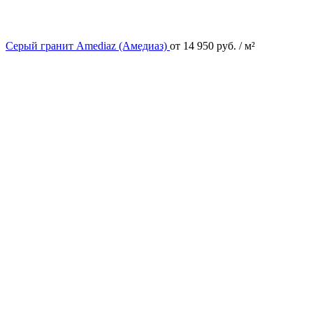
Серый гранит Amediaz (Амедиаз)
от
14 950
руб.
/ м²