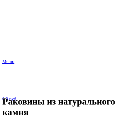
Меню
Раковины из натурального
0
0
руб.
камня