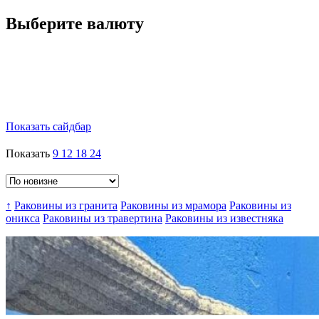
Выберите валюту
Показать сайдбар
Показать
9
12
18
24
↑
Раковины из гранита
Раковины из мрамора
Раковины из
оникса
Раковины из травертина
Раковины из известняка