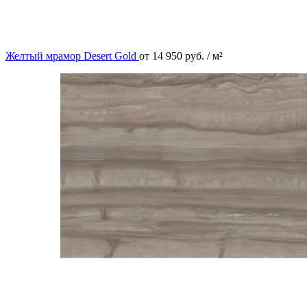
Желтый мрамор Desert Gold
от
14 950
руб.
/ м²