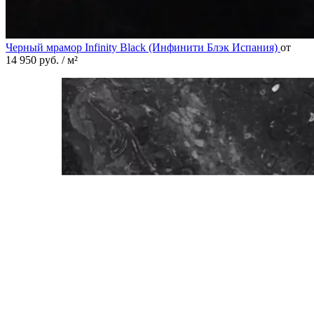
Черный мрамор Infinity Black (Инфинити Блэк Испания)
от
14 950
руб.
/ м²