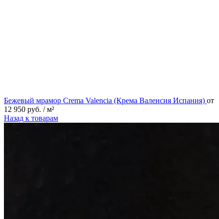
Бежевый мрамор Crema Valencia (Крема Валенсия Испания)
от
12 950
руб.
/ м²
Назад к товарам