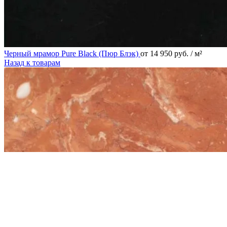
Черный мрамор Pure Black (Пюр Блэк)
от
14 950
руб.
/ м²
Назад к товарам