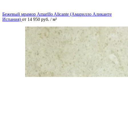
Бежевый мрамор Amarillo Alicante (Амарилло Аликанте
Испания)
от
14 950
руб.
/ м²