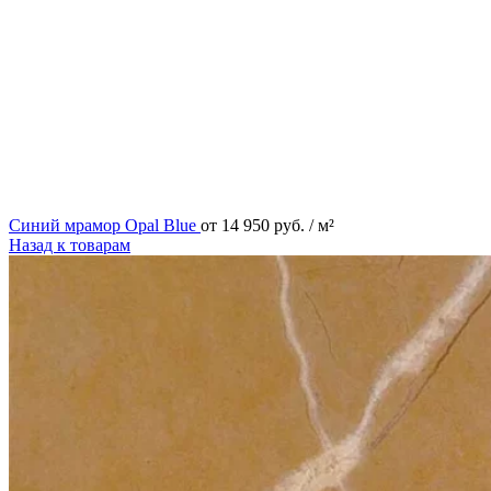
Синий мрамор Opal Blue
от
14 950
руб.
/ м²
Назад к товарам