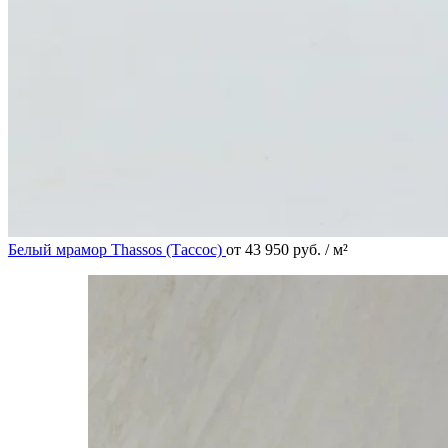
Белый мрамор Thassos (Тассос)
от
43 950
руб.
/ м²