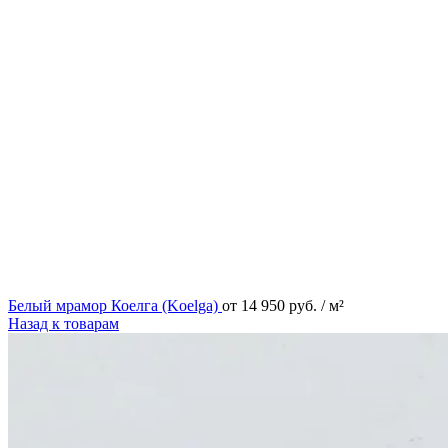
Белый мрамор Коелга (Koelga)
от
14 950
руб.
/ м²
Назад к товарам