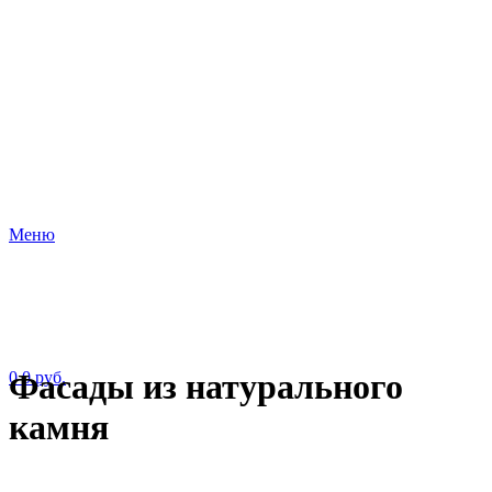
Меню
Фасады из натурального
0
0
руб.
камня