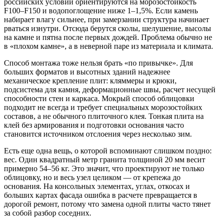
российских условий ориентируются на морозостойкость
F100–F150 и водопоглощение ниже 1–1,5%. Если камень
набирает влагу сильнее, при замерзании структура начинает
рваться изнутри. Отсюда берутся сколы, шелушение, высолы
на камне и пятна после первых дождей. Проблема обычно не
в «плохом камне», а в неверной паре из материала и климата.
Способ монтажа тоже нельзя брать «по привычке». Для
больших форматов и высотных зданий надежнее
механическое крепление плит: кляммеры и крюки,
подсистема для камня, деформационные швы, расчет несущей
способности стен и каркаса. Мокрый способ облицовки
подходит не всегда и требует специальных морозостойких
составов, а не обычного плиточного клея. Тонкая плита на
клей без армирования и подготовки основания часто
становится источником отслоения через несколько зим.
Есть еще одна вещь, о которой вспоминают слишком поздно:
вес. Один квадратный метр гранита толщиной 20 мм весит
примерно 54–56 кг. Это значит, что проектируют не только
облицовку, но и весь узел целиком — от крепежа до
основания. На консольных элементах, углах, откосах и
больших картах фасада ошибка в расчете превращается в
дорогой ремонт, потому что замена одной плиты часто тянет
за собой разбор соседних.