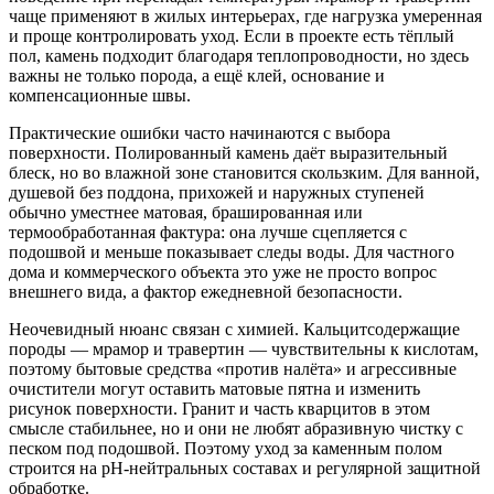
чаще применяют в жилых интерьерах, где нагрузка умеренная
и проще контролировать уход. Если в проекте есть тёплый
пол, камень подходит благодаря теплопроводности, но здесь
важны не только порода, а ещё клей, основание и
компенсационные швы.
Практические ошибки часто начинаются с выбора
поверхности. Полированный камень даёт выразительный
блеск, но во влажной зоне становится скользким. Для ванной,
душевой без поддона, прихожей и наружных ступеней
обычно уместнее матовая, брашированная или
термообработанная фактура: она лучше сцепляется с
подошвой и меньше показывает следы воды. Для частного
дома и коммерческого объекта это уже не просто вопрос
внешнего вида, а фактор ежедневной безопасности.
Неочевидный нюанс связан с химией. Кальцитсодержащие
породы — мрамор и травертин — чувствительны к кислотам,
поэтому бытовые средства «против налёта» и агрессивные
очистители могут оставить матовые пятна и изменить
рисунок поверхности. Гранит и часть кварцитов в этом
смысле стабильнее, но и они не любят абразивную чистку с
песком под подошвой. Поэтому уход за каменным полом
строится на pH-нейтральных составах и регулярной защитной
обработке.