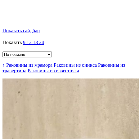
Показать сайдбар
Показать
9
12
18
24
↑
Раковины из мрамора
Раковины из оникса
Раковины из
травертина
Раковины из известняка