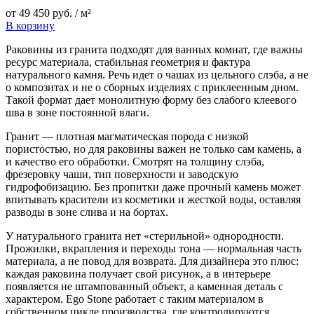
от
49 450
руб.
/ м²
В корзину
Раковины из гранита подходят для ванных комнат, где важны
ресурс материала, стабильная геометрия и фактура
натурального камня. Речь идет о чашах из цельного слэба, а не
о композитах и не о сборных изделиях с приклеенным дном.
Такой формат дает монолитную форму без слабого клеевого
шва в зоне постоянной влаги.
Гранит — плотная магматическая порода с низкой
пористостью, но для раковины важен не только сам камень, а
и качество его обработки. Смотрят на толщину слэба,
фрезеровку чаши, тип поверхности и заводскую
гидрофобизацию. Без пропитки даже прочный камень может
впитывать красители из косметики и жесткой воды, оставляя
разводы в зоне слива и на бортах.
У натурального гранита нет «стерильной» однородности.
Прожилки, вкрапления и переходы тона — нормальная часть
материала, а не повод для возврата. Для дизайнера это плюс:
каждая раковина получает свой рисунок, а в интерьере
появляется не штампованный объект, а каменная деталь с
характером. Ego Stone работает с таким материалом в
собственном цикле производства, где контролируются