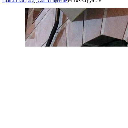
Гранитный фасад Giallo Imperiale
от
14 950
руб.
/ м²