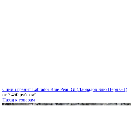
Синий гранит Labrador Blue Pearl Gt (Лабрадор Блю Перл GT)
от
7 450
руб.
/ м²
Назад к товарам