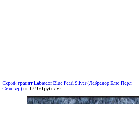
Серый гранит Labrador Blue Pearl Silver (Лабрадор Блю Перл
Сильвер)
от
17 950
руб.
/ м²