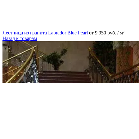
Лестница из гранита Labrador Blue Pearl
от
9 950
руб.
/ м²
Назад к товарам