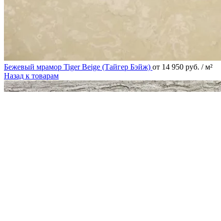
Бежевый мрамор Tiger Beige (Тайгер Бэйж)
от
14 950
руб.
/ м²
Назад к товарам