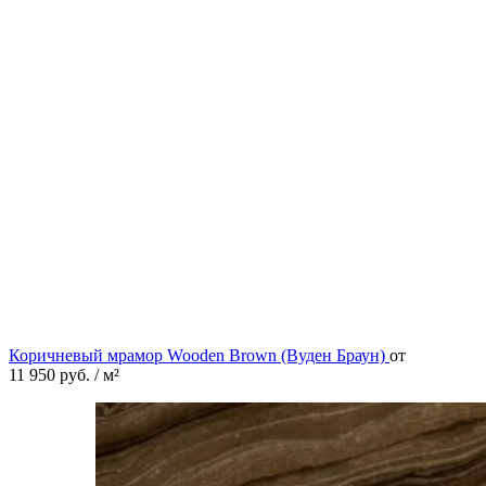
Коричневый мрамор Wooden Brown (Вуден Браун)
от
11 950
руб.
/ м²