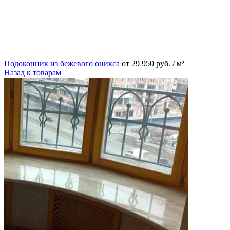
Подоконник из бежевого оникса
от
29 950
руб.
/ м²
Назад к товарам