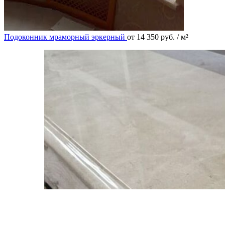
Подоконник мраморный эркерный
от
14 350
руб.
/ м²