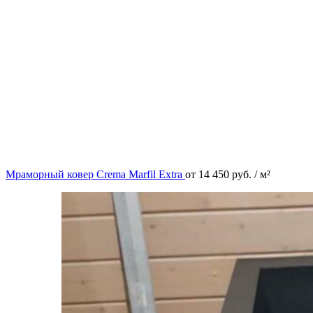
Мраморный ковер Crema Marfil Extra
от
14 450
руб.
/ м²