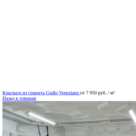
Крыльцо из гранита Giallo Veneziano
от
7 950
руб.
/ м²
Назад к товарам