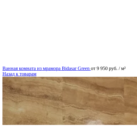
Ванная комната из мрамора Bidasar Green
от
9 950
руб.
/ м²
Назад к товарам