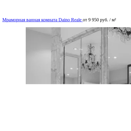
Мраморная ванная комната Daino Reale
от
9 950
руб.
/ м²