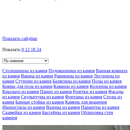
Показать сайдбар
Показать
9
12
18
24
Столешницы из камня
Подоконники из камня
Ванная комната
из камня
Ванны из камня
Раковины из камня
Лестницы из
камня
Ступени из камня
Балясины из камня
Полы из камня
Ковры для пола из камня
Камины из камня
Колонны из камня
Крыльцо из камня
Панно из камня
Розетки из камня
Фасады
из камня
Скульптуры из камня
Фонтаны из камня
Столы из
камня
Барные стойки из камня
Камень для мощения
Иконостасы из камня
Вазоны из камня
Парапеты из камня
Скамейки из камня
Бассейны из камня
Облицовка стен
камнем