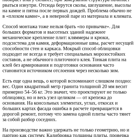
рваться изнутри. Отсюда берутся сколы, шелушение, высолы
на камне и пятна после первых дождей. Проблема обычно не
в «плохом камне», а в неверной паре из материала и климата.
Способ монтажа тоже нельзя брать «по привычке». Для
больших форматов и высотных зданий надежнее
механическое крепление плит: кляммеры и крюки,
подсистема для камня, деформационные швы, расчет несущей
способности стен и каркаса. Мокрый способ облицовки
подходит не всегда и требует специальных морозостойких
составов, а не обычного плиточного клея. Тонкая плита на
клей без армирования и подготовки основания часто
становится источником отслоения через несколько зим.
Есть еще одна вещь, о которой вспоминают слишком поздно:
вес. Один квадратный метр гранита толщиной 20 мм весит
примерно 54–56 кг. Это значит, что проектируют не только
облицовку, но и весь узел целиком — от крепежа до
основания. На консольных элементах, углах, откосах и
больших картах фасада ошибка в расчете превращается в
дорогой ремонт, потому что замена одной плиты часто тянет
за собой разбор соседних.
На производстве важно удержать не только геометрию, но и
партию как систему. Калибровка толщины плиты, проверка