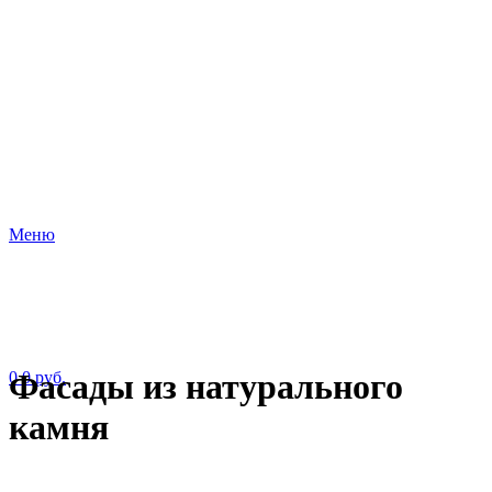
Меню
Фасады из натурального
0
0
руб.
камня