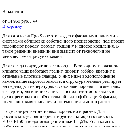
В наличии
от
14 950
руб.
/ м²
В корзину
Для каталогов Ego Stone это раздел с фасадными плитами и
системами облицовки собственного производства: под проект
подбирают породу, формат, толщину и способ крепления. В
таком решении внешний вид зависит от технологии не
меньше, чем от рисунка камня.
Для фасада подходят не все породы. В холодном и влажном
климате чаще работают гранит, диорит, габбро, кварцит и
отдельные плотные сланцы. У них ниже водопоглощение
камня, выше морозостойкость, а структура меньше реагирует
на перепады температуры. Осадочные породы — известняк,
травертин, мягкий песчаник — используют осторожно: в
сухих регионах и с обязательной гидрофобизацией фасада,
иначе риск выветривания и потемнения заметно растет.
На фасаде решает не только порода, но и расчет. Для
российских условий ориентируются на морозостойкость
F100–F150 и водопоглощение ниже 1–1,5%. Если камень
набирает влагу сильнее, при замерзании структура начинает