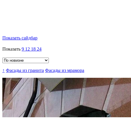
Показать сайдбар
Показать
9
12
18
24
↑
Фасады из гранита
Фасады из мрамора