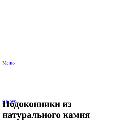
Меню
Подоконники из
0
0
руб.
натурального камня