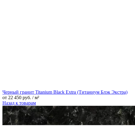
Черный гранит Titanium Black Extra (Титаниум Блэк Экстра)
от
22 450
руб.
/ м²
Назад к товарам