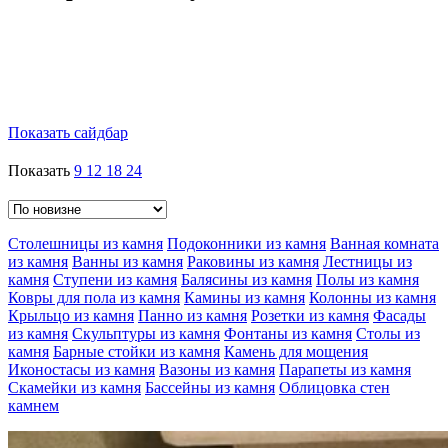
Показать сайдбар
Показать
9
12
18
24
Столешницы из камня
Подоконники из камня
Ванная комната
из камня
Ванны из камня
Раковины из камня
Лестницы из
камня
Ступени из камня
Балясины из камня
Полы из камня
Ковры для пола из камня
Камины из камня
Колонны из камня
Крыльцо из камня
Панно из камня
Розетки из камня
Фасады
из камня
Скульптуры из камня
Фонтаны из камня
Столы из
камня
Барные стойки из камня
Камень для мощения
Иконостасы из камня
Вазоны из камня
Парапеты из камня
Скамейки из камня
Бассейны из камня
Облицовка стен
камнем