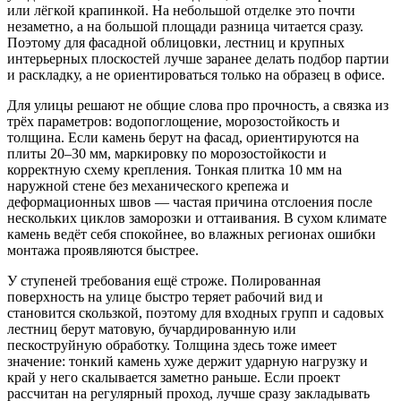
или лёгкой крапинкой. На небольшой отделке это почти
незаметно, а на большой площади разница читается сразу.
Поэтому для фасадной облицовки, лестниц и крупных
интерьерных плоскостей лучше заранее делать подбор партии
и раскладку, а не ориентироваться только на образец в офисе.
Для улицы решают не общие слова про прочность, а связка из
трёх параметров: водопоглощение, морозостойкость и
толщина. Если камень берут на фасад, ориентируются на
плиты 20–30 мм, маркировку по морозостойкости и
корректную схему крепления. Тонкая плитка 10 мм на
наружной стене без механического крепежа и
деформационных швов — частая причина отслоения после
нескольких циклов заморозки и оттаивания. В сухом климате
камень ведёт себя спокойнее, во влажных регионах ошибки
монтажа проявляются быстрее.
У ступеней требования ещё строже. Полированная
поверхность на улице быстро теряет рабочий вид и
становится скользкой, поэтому для входных групп и садовых
лестниц берут матовую, бучардированную или
пескоструйную обработку. Толщина здесь тоже имеет
значение: тонкий камень хуже держит ударную нагрузку и
край у него скалывается заметно раньше. Если проект
рассчитан на регулярный проход, лучше сразу закладывать